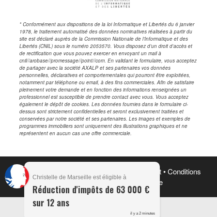
* Conformément aux dispositions de la loi Informatique et Libertés du 6 janvier
1978, le traitement automatisé des données nominatives réalisées à partir du
site est déclaré auprès de la Commission Nationale de l’Informatique et des
Libertés (CNIL) sous le numéro 2053570. Vous disposez d’un droit d’accès et
de rectification que vous pouvez exercer en envoyant un mail à
cnil//arobase//promessage//point//com. En validant le formulaire, vous acceptez
de partager avec la société AXALP et ses partenaires vos données
personnelles, déclaratives et comportementales qui pourront être exploitées,
notamment par téléphone ou email, à des fins commerciales. Afin de satisfaire
pleinement votre demande et en fonction des informations renseignées un
professionnel est susceptible de prendre contact avec vous. Vous acceptez
également le dépôt de cookies. Les données fournies dans le formulaire ci-
dessus sont strictement confidentielles et seront exclusivement traitées et
conservées par notre société et ses partenaires. Les images et exemples de
programmes immobiliers sont uniquement des illustrations graphiques et ne
représentent en aucun cas une offre commerciale.
© 2026 •
Accueil
•
Mentions Légales
•
Contact
•
Conditions
Christelle de Marseille est éligible à
Générales
• Reproduction Interdite
Réduction d'impôts de 63 000 €
sur 12 ans
il y a 2 minutes