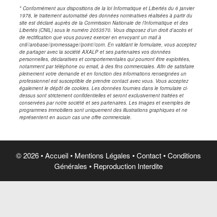
* Conformément aux dispositions de la loi Informatique et Libertés du 6 janvier
1978, le traitement automatisé des données nominatives réalisées à partir du
site est déclaré auprès de la Commission Nationale de l’Informatique et des
Libertés (CNIL) sous le numéro 2053570. Vous disposez d’un droit d’accès et
de rectification que vous pouvez exercer en envoyant un mail à
cnil//arobase//promessage//point//com. En validant le formulaire, vous acceptez
de partager avec la société AXALP et ses partenaires vos données
personnelles, déclaratives et comportementales qui pourront être exploitées,
notamment par téléphone ou email, à des fins commerciales. Afin de satisfaire
pleinement votre demande et en fonction des informations renseignées un
professionnel est susceptible de prendre contact avec vous. Vous acceptez
également le dépôt de cookies. Les données fournies dans le formulaire ci-
dessus sont strictement confidentielles et seront exclusivement traitées et
conservées par notre société et ses partenaires. Les images et exemples de
programmes immobiliers sont uniquement des illustrations graphiques et ne
représentent en aucun cas une offre commerciale.
© 2026 •
Accueil
•
Mentions Légales
•
Contact
•
Conditions
Corinne de Pélissanne est él
Générales
• Reproduction Interdite
Réduction d'impôts 
sur 9 ans